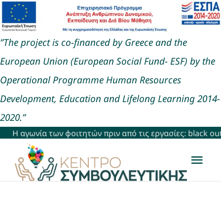
Μετάβαση
στο
”The project is co-financed by Greece and the
περιεχόμενο
European Union (European Social Fund- ESF) by the
Operational Programme Human Resources
Development, Education and Lifelong Learning 2014-
2020.”
Η αγωνία των φοιτητών πριν από τις εργασίες: black out in f
Togg
Navi
Αρχική