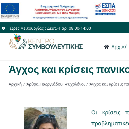
Μετάβαση
στο
περιεχόμενο
Ώρες Λειτουργίας : Δευτ.-Παρ. 08:00-14:00
Αρχική
Άγχος και κρίσεις πανικ
Αρχική
Άρθρα
Γεωργιάδου
Ψυχολόγοι
Άγχος και κρίσεις π
Οι κρίσεις π
προβληματικές