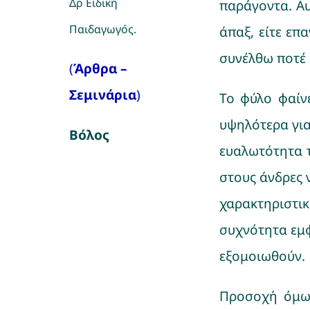
Δρ Ειδική
παράγοντα. Αυ
Παιδαγωγός.
άπαξ, είτε επ
συνέλθω ποτέ 
(
Άρθρα –
Σεμινάρια
)
Το φύλο φαίν
υψηλότερα για 
Βόλος
ευαλωτότητα τ
στους άνδρες 
χαρακτηριστικ
συχνότητα εμφ
εξομοιωθούν.
Προσοχή όμως!