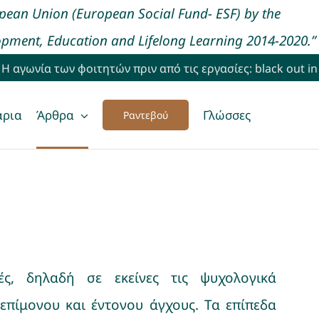
opean Union (European Social Fund- ESF) by the
ment, Education and Lifelong Learning 2014-2020.”
νία των φοιτητών πριν από τις εργασίες: black out in front 
άρια
Άρθρα
Γλώσσες
Ραντεβού
ές, δηλαδή σε εκείνες τις ψυχολογικά
επίμονου και έντονου άγχους. Τα επίπεδα