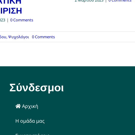
ΑΤΙΚΗ
ΙΡΙΣΗ
023
|
0 Comments
on
δου
,
Ψυχολόγοι
0 Comments
Άγχος
και
κρίσεις
πανικού
Σύνδεσμοι
Αρχική
Η ομάδα μας