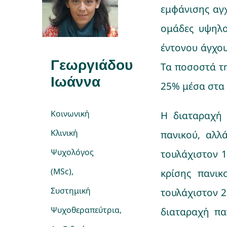
εμφάνισης αγχ
ομάδες υψηλο
έντονου άγχου
Γεωργιάδου
Τα ποσοστά τη
Ιωάννα
25% μέσα στα 
Κοινωνική
Η διαταραχή 
Κλινική
πανικού, αλλ
Ψυχολόγος
τουλάχιστον 1
(MSc),
κρίσης πανικ
Συστημική
τουλάχιστον 2
Ψυχοθεραπεύτρια,
διαταραχή πα