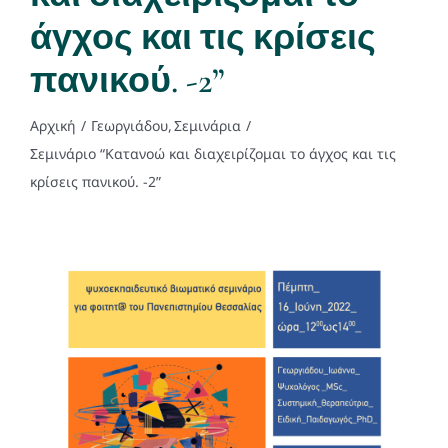
Η ομάδα μας
άγχος και τις κρίσεις
πανικού. -2”
Εγκαταστάσεις
Αρχική
Γεωργιάδου
Σεμινάρια
Υπηρεσίες
Σεμινάριο “Κατανοώ και διαχειρίζομαι το άγχος και τις
κρίσεις πανικού. -2”
Σεμινάρια
Άρθρα
Ραντεβού
Γλώσσες