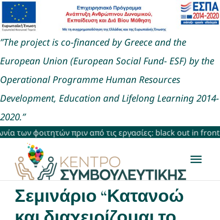
Μετάβαση
στο
”The project is co-financed by Greece and the
περιεχόμενο
European Union (European Social Fund- ESF) by the
Operational Programme Human Resources
Development, Education and Lifelong Learning 2014-
2020.”
α των φοιτητών πριν από τις εργασίες: black out in front o
Togg
Navi
Σεμινάριο “Κατανοώ
Αρχική
και διαχειρίζομαι το