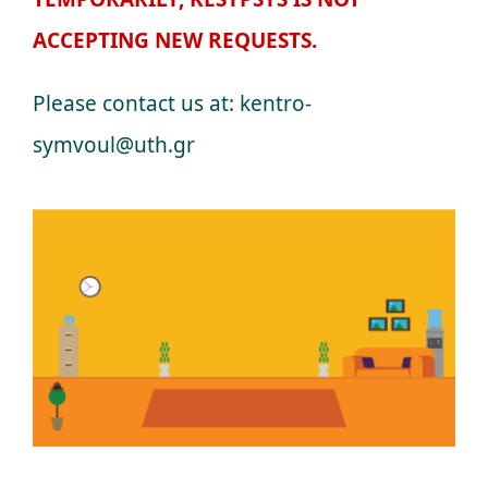
Η ομάδα μας
ACCEPTING NEW REQUESTS.
Εγκαταστάσεις
Please contact us at: kentro-
symvoul@uth.gr
Υπηρεσίες
Σεμινάρια
Άρθρα
Ραντεβού
Γλώσσες