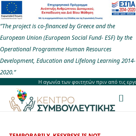
Μετάβαση
στο
”The project is co-financed by Greece and the
περιεχόμενο
European Union (European Social Fund- ESF) by the
Operational Programme Human Resources
Development, Education and Lifelong Learning 2014-
2020.”
Η αγωνία των φοιτητών πριν από τις εργασίε
Togg
Navi
Αρχική
TEMPORARILY, KESYPSYS IS NOT