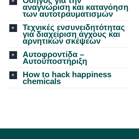
Οδηγός για την
Η ομάδα μας
αναγνώριση και κατανόηση
των αυτοτραυματισμών
Εγκαταστάσεις
Τεχνικές ενσυνειδητότητας
για διαχείριση άγχους και
αρνητικών σκέψεων
Υπηρεσίες
Αυτοφροντίδα –
Αυτοϋποστήριξη
Σεμινάρια
How to hack happiness
chemicals
Άρθρα
Ραντεβού
Γλώσσες