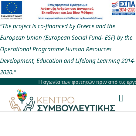
Μετάβαση
στο
”The project is co-financed by Greece and the
περιεχόμενο
European Union (European Social Fund- ESF) by the
Operational Programme Human Resources
Development, Education and Lifelong Learning 2014-
2020.”
Η αγωνία των φοιτητών πριν από τις εργασίε
Togg
Navi
Αρχική