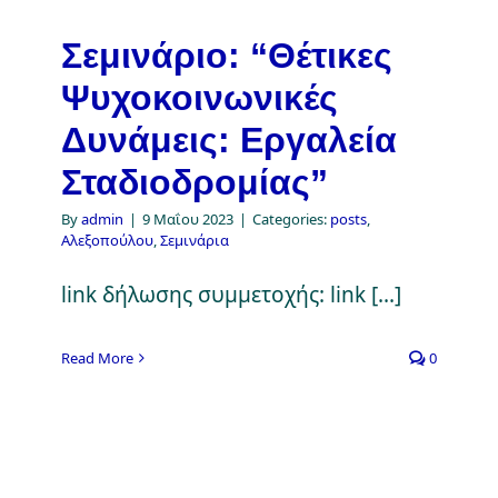
Η ομάδα μας
Σεμινάριο: “Θέτικες
Εγκαταστάσεις
Ψυχοκοινωνικές
Δυνάμεις: Εργαλεία
Υπηρεσίες
Σταδιοδρομίας”
By
admin
|
9 Μαΐου 2023
|
Categories:
posts
,
Σεμινάρια
Αλεξοπούλου
,
Σεμινάρια
link δήλωσης συμμετοχής: link [...]
Άρθρα
Read More
0
Ραντεβού
Γλώσσες